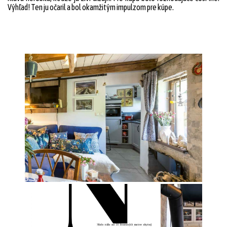
Výhľad! Ten ju očaril a bol okamžitým impulzom pre kúpe.