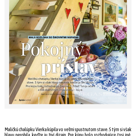
Maličkú chalúpku Vierka kúpila vo veľmi spustnutom stave. S tým si však
hlavu nerobila, keďže ju živí dizajn. Pre kúpu bolo rozhodujúce čosi iné.