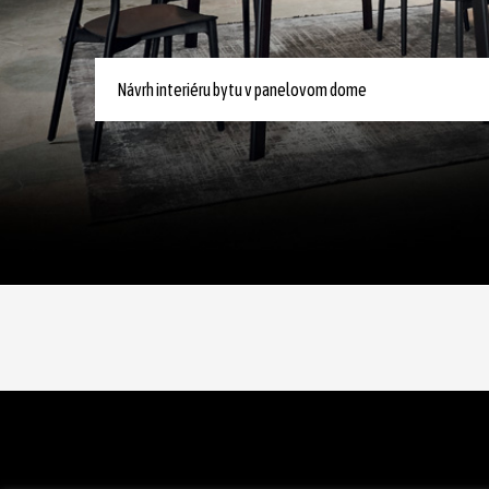
Návrh interiéru bytu v panelovom dome