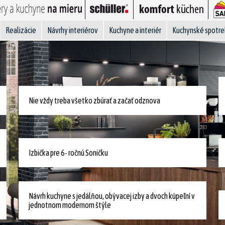
Realizácie
Návrhy interiérov
Kuchyne a interiér
Kuchynské spotre
Nie vždy treba všetko zbúrať a začať odznova
Izbička pre 6- ročnú Soničku
Návrh kuchyne s jedálňou, obývacej izby a dvoch kúpeľní v
jednotnom modernom štýle