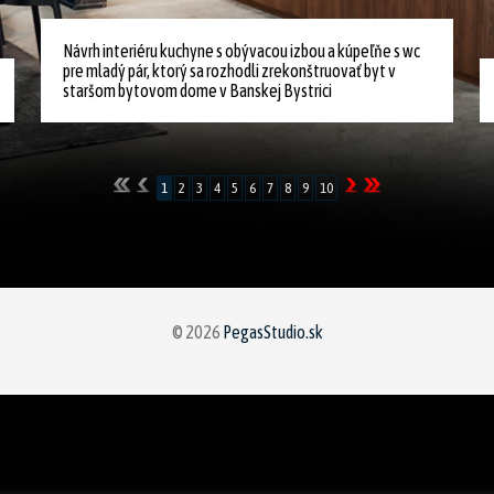
Návrh interiéru kuchyne s obývacou izbou a kúpeľňe s wc
pre mladý pár, ktorý sa rozhodli zrekonštruovať byt v
staršom bytovom dome v Banskej Bystrici
1
2
3
4
5
6
7
8
9
10
© 2026
PegasStudio.sk