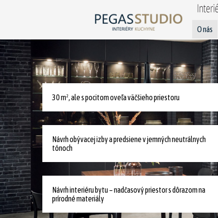
O nás
30 m², ale s pocitom oveľa väčšieho priestoru
Návrh obývacej izby a predsiene v jemných neutrálnych
tónoch
Návrh interiéru bytu – nadčasový priestor s dôrazom na
prírodné materiály