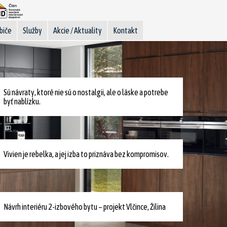
biče
Služby
Akcie / Aktuality
Kontakt
Sú návraty, ktoré nie sú o nostalgii, ale o láske a potrebe
byť nablízku.
Vivien je rebelka, a jej izba to priznáva bez kompromisov.
Návrh interiéru 2-izbového bytu – projekt Vlčince, Žilina