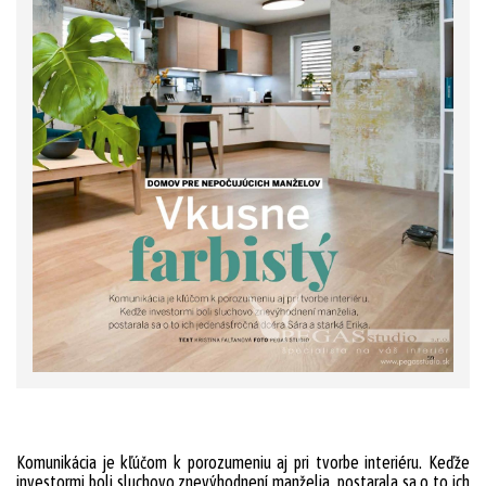
Komunikácia je kľúčom k porozumeniu aj pri tvorbe interiéru. Keďže
investormi boli sluchovo znevýhodnení manželia, postarala sa o to ich