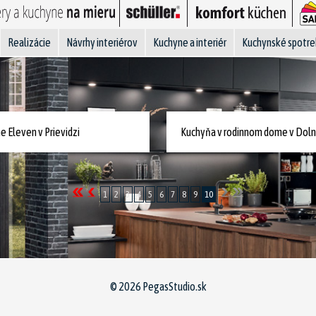
Realizácie
Návrhy interiérov
Kuchyne a interiér
Kuchynské spotre
 Eleven v Prievidzi
Kuchyňa v rodinnom dome v Doln
1
2
3
4
5
6
7
8
9
10
© 2026
PegasStudio.sk