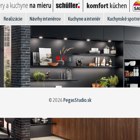
Realizácie
Návrhy interiérov
Kuchyne a interiér
Kuchynské spotre
1
© 2026
PegasStudio.sk