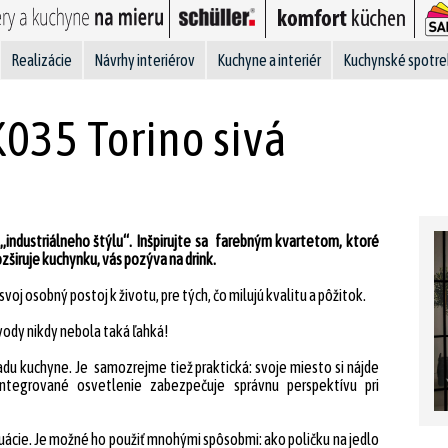
Realizácie
Návrhy interiérov
Kuchyne a interiér
Kuchynské spotre
K035 Torino sivá
industriálneho štýlu“. Inšpirujte sa farebným kvartetom, ktoré
rozširuje kuchynku, vás pozýva na drink.
j osobný postoj k životu, pre tých, čo milujú kvalitu a pôžitok.
ody nikdy nebola taká ľahká!
u kuchyne. Je samozrejme tiež praktická: svoje miesto si nájde
Integrované osvetlenie zabezpečuje správnu perspektívu pri
tuácie. Je možné ho použiť mnohými spôsobmi: ako poličku na jedlo