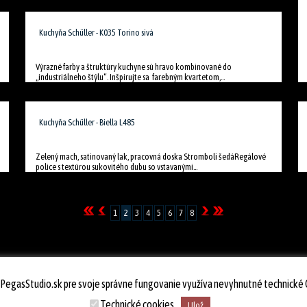
Kuchyňa Schüller - K035 Torino sivá
Výrazné farby a štruktúry kuchyne sú hravo kombinované do
„industriálneho štýlu“. Inšpirujte sa farebným kvartetom,...
Kuchyňa Schüller - Biella L485
Zelený mach, satinovaný lak, pracovná doska Stromboli šedáRegálové
police s textúrou sukovitého dubu so vstavanými...
1
2
3
4
5
6
7
8
 PegasStudio.sk pre svoje správne fungovanie využíva nevyhnutné technické 
© 2026
PegasStudio.sk
Technické cookies
Ulož