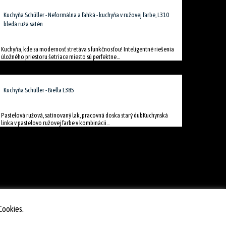
Kuchyňa Schüller - Neformálna a ľahká - kuchyňa v ružovej farbe, L310
bledá ruža satén
Kuchyňa, kde sa modernosť stretáva s funkčnosťou! Inteligentné riešenia
úložného priestoru šetriace miesto sú perfektne...
Kuchyňa Schüller - Biella L385
Pastelová ružová, satinovaný lak, pracovná doska starý dubKuchynská
linka v pastelovo ružovej farbe v kombinácii...
Cookies.