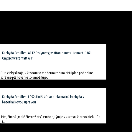
Kuchyňa Schüller - A112 Polymerglas titanio metallic matt L187U
Onyxschwarz matt AFP
Puristický dizajn, v ktorom sa moderná rodina cíti úplne pohodlne -
správne plánovanie to umožňuje...
Kuchyňa Schüller - L092U krištáľovo biela matná kuchyňa s
bezotlačkovou úpravou
Tým, čím sú „malé čierne šaty“ v móde, tým je v kuchyni žiarivo biela - Čo
je...