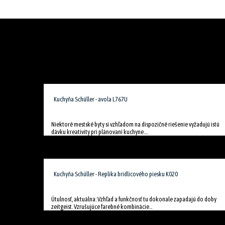
Kuchyňa Schüller - avola L767U
Niektoré mestské byty si vzhľadom na dispozičné riešenie vyžadujú istú
dávku kreativity pri plánovaní kuchyne....
Kuchyňa Schüller - Replika bridlicového piesku K020
Útulnosť, aktuálna: Vzhľad a funkčnosť tu dokonale zapadajú do doby
zeitgeist. Vzrušujúce farebné kombinácie...