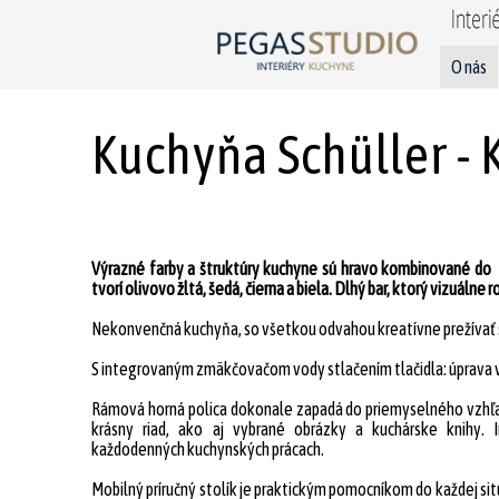
O nás
Kuchyňa Schüller - 
Výrazné farby a štruktúry kuchyne sú hravo kombinované do „
tvorí olivovo žltá, šedá, čierna a biela. Dlhý bar, ktorý vizuálne 
Nekonvenčná kuchyňa, so všetkou odvahou kreatívne prežívať svo
S integrovaným zmäkčovačom vody stlačením tlačidla: úprava v
Rámová horná polica dokonale zapadá do priemyselného vzhľad
krásny riad, ako aj vybrané obrázky a kuchárske knihy. 
každodenných kuchynských prácach.
Mobilný príručný stolík je praktickým pomocníkom do každej si