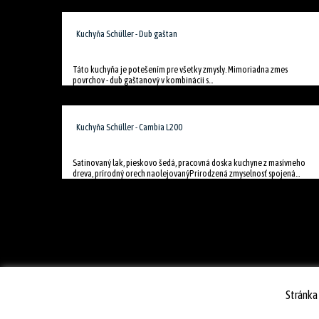
Kuchyňa Schüller - Dub gaštan
Táto kuchyňa je potešením pre všetky zmysly. Mimoriadna zmes
povrchov - dub gaštanový v kombinácii s...
Kuchyňa Schüller - Cambia L200
Satinovaný lak, pieskovo šedá, pracovná doska kuchyne z masívneho
dreva, prírodný orech naolejovanýPrirodzená zmyselnosť spojená...
Stránka