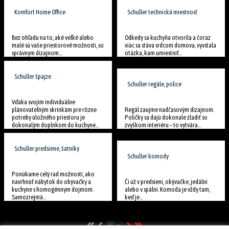
Komfort Home Office
Schuller technická miestnosť
Bez ohľadu na to, aké veľké alebo
Odkedy sa kuchyňa otvorila a čoraz
malé sú vaše priestorové možnosti, so
viac sa stáva srdcom domova, vyvstala
správnym dizajnom...
otázka, kam umiestniť...
Schuller špajze
Schuller regále, police
Vďaka svojim individuálne
plánovateľným skrinkám pre rôzne
Regál zaujme nadčasovým dizajnom.
potreby úložného priestoru je
Poličky sa dajú dokonale zladiť so
dokonalým doplnkom do kuchyne...
zvyškom interiéru – to vytvára...
Schuller predsiene, šatníky
Schuller komody
Ponúkame celý rad možností, ako
navrhnúť nábytok do obývačky a
Či už v predsieni, obývačke, jedálni
kuchyne s homogénnym dojmom.
alebo v spálni. Komoda je vždy tam,
Samozrejmá...
keď je...
1
2