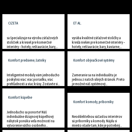
CIZETA
ET AL.
sa špecializuje na výrobu záťažových
vyrába kvalitné záťažové stoličky a
stoličiek a kresiel pre komerčné
kreslá nielen pre komerčné interiéry –
interiéry – hotely, reštaurácie, bary,...
hotely, reštaurácie, bary, kaviarne,...
Komfort predsiene, šatníky
Komfort obývačkové systémy
Inteligentné moduly vám jednoducho
Zameranie sa na individualitu je
poskytnú viac: viac poriadku, viac
jednou z našich silných stránok. Preto
prehľadnosti a viac krásy. Zostavte si...
je možné náš systémový...
Komfort kúpeľne
Komfort komody, príborníky
Jednoducho sa ponorte! Náš
individuálne dizajnový kúpeľňový
Neoddeliteľnou súčasťou interiérov
nábytok ponúka veľa možností na
sú príborníky a komody. Nájdu si
vytvorenie vášho osobného...
miesto všade tam, kde je potrebný...