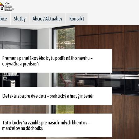
biče
Služby
Akcie / Aktuality
Kontakt
Premena panelákového bytu podľa nášho návrhu –
obývačka a predsieň
Detská izba pre dve deti – praktický a hravý interiér
Táto kuchyňa vznikla pre našich milých klientov –
manželov na dôchodku