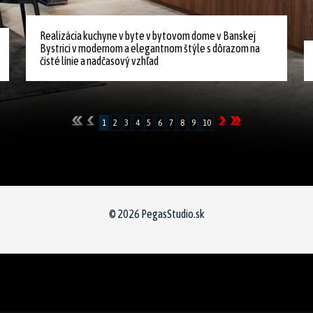
Realizácia kuchyne v byte v bytovom dome v Banskej
Bystrici v modernom a elegantnom štýle s dôrazom na
čisté línie a nadčasový vzhľad
1
2
3
4
5
6
7
8
9
10
© 2026
PegasStudio.sk