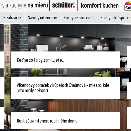
Realizácie
Návrhy interiérov
Kuchyne a interiér
Kuchynské spotre
Keď sa do farby zamilujete...
Víkendový domček v kúpeľoch Chalmová – miesto, kde
leto nikdy nekončí
Realizácia interiéru rodinného domu