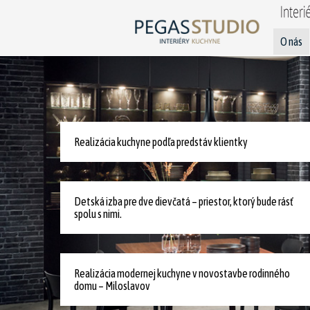
O nás
Realizácia kuchyne podľa predstáv klientky
Detská izba pre dve dievčatá – priestor, ktorý bude rásť
spolu s nimi.
Realizácia modernej kuchyne v novostavbe rodinného
domu – Miloslavov