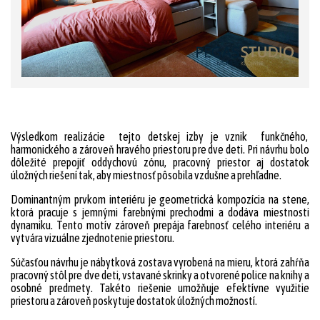
Výsledkom realizácie tejto detskej izby je vznik funkčného,
harmonického a zároveň hravého priestoru pre dve deti. Pri návrhu bolo
dôležité prepojiť oddychovú zónu, pracovný priestor aj dostatok
úložných riešení tak, aby miestnosť pôsobila vzdušne a prehľadne.
Dominantným prvkom interiéru je geometrická kompozícia na stene,
ktorá pracuje s jemnými farebnými prechodmi a dodáva miestnosti
dynamiku. Tento motív zároveň prepája farebnosť celého interiéru a
vytvára vizuálne zjednotenie priestoru.
Súčasťou návrhu je nábytková zostava vyrobená na mieru, ktorá zahŕňa
pracovný stôl pre dve deti, vstavané skrinky a otvorené police na knihy a
osobné predmety. Takéto riešenie umožňuje efektívne využitie
priestoru a zároveň poskytuje dostatok úložných možností.