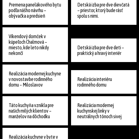
Premena panelákového bytu
Detská izba pre dve dievčatá
podľa nášho návrhu –
– priestor, ktorý bude rásť
obývačka a predsieň
spolu s nimi.
Víkendový domček v
kúpeľoch Chalmová –
miesto, kde leto nikdy
Detská izba pre dve deti –
nekončí
praktický a hravý interiér
Realizácia modernej kuchyne
v novostavbe rodinného
Realizácia interiéru
domu – Miloslavov
rodinného domu
Táto kuchyňa vznikla pre
Realizácia modernej
našich milých klientov –
kuchynskej linky v
manželov na dôchodku
neutrálnych tónoch sivej
Realizácia kuchyne v byte v