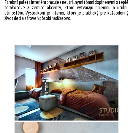
Farebná paleta interiéru pracuje s neutrálnymi tónmi doplnenými o teplé
terakotové a zemité akcenty, ktoré vytvárajú príjemnú a útulnú
atmosféru. Výsledkom je interiér, ktorý je praktický pre každodenný
život detí a zároveň pôsobí nadčasovo.