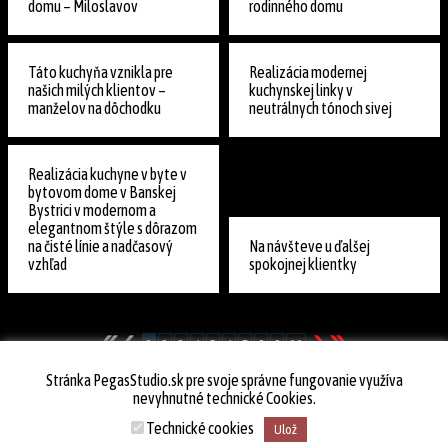
domu – Miloslavov
rodinného domu
Táto kuchyňa vznikla pre
Realizácia modernej
našich milých klientov –
kuchynskej linky v
manželov na dôchodku
neutrálnych tónoch sivej
Realizácia kuchyne v byte v
bytovom dome v Banskej
Bystrici v modernom a
elegantnom štýle s dôrazom
na čisté línie a nadčasový
Na návšteve u ďalšej
vzhľad
spokojnej klientky
1
2
3
4
5
6
7
8
9
10
Stránka PegasStudio.sk pre svoje správne fungovanie využíva
nevyhnutné technické Cookies.
© 2026
PegasStudio.sk
Technické cookies
Ulož