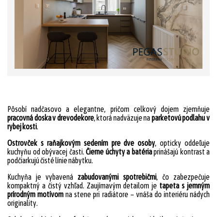
Pôsobí nadčasovo a elegantne, pričom celkový dojem zjemňuje
pracovná doska v drevodekore
, ktorá nadväzuje na
parketovú podlahu v
rybej kosti
.
Ostrovček s raňajkovým sedením pre dve osoby
, opticky oddeľuje
kuchyňu od obývacej časti.
Čierne úchyty a batéria
prinášajú kontrast a
podčiarkujú čisté línie nábytku.
Kuchyňa je vybavená
zabudovanými spotrebičmi
, čo zabezpečuje
kompaktný a čistý vzhľad. Zaujímavým detailom je
tapeta s jemným
prírodným motívom
na stene pri radiátore – vnáša do interiéru nádych
originality.