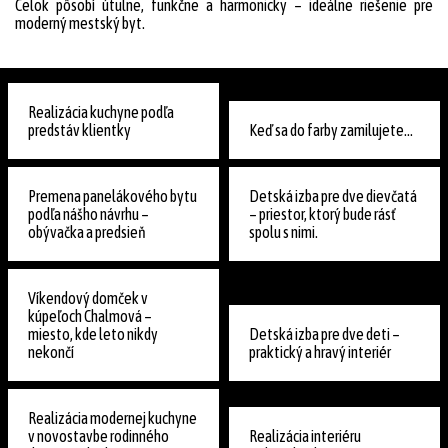
Celok pôsobí útulne, funkčne a harmonicky – ideálne riešenie pre
moderný mestský byt.
Realizácia kuchyne podľa
predstáv klientky
Keď sa do farby zamilujete...
Premena panelákového bytu
Detská izba pre dve dievčatá
podľa nášho návrhu –
– priestor, ktorý bude rásť
obývačka a predsieň
spolu s nimi.
Víkendový domček v
kúpeľoch Chalmová –
miesto, kde leto nikdy
Detská izba pre dve deti –
nekončí
praktický a hravý interiér
Realizácia modernej kuchyne
v novostavbe rodinného
Realizácia interiéru